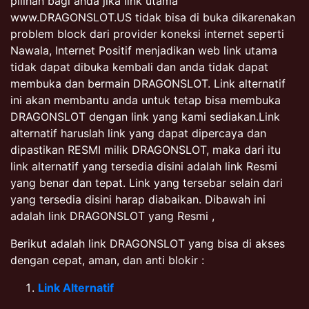
pilihan bagi anda jika link utama
www.DRAGONSLOT.US tidak bisa di buka dikarenakan
problem block dari provider koneksi internet seperti
Nawala, Internet Positif menjadikan web link utama
tidak dapat dibuka kembali dan anda tidak dapat
membuka dan bermain DRAGONSLOT. Link alternatif
ini akan membantu anda untuk tetap bisa membuka
DRAGONSLOT dengan link yang kami sediakan.Link
alternatif haruslah link yang dapat dipercaya dan
dipastikan RESMI milik DRAGONSLOT, maka dari itu
link alternatif yang tersedia disini adalah link Resmi
yang benar dan tepat. Link yang tersebar selain dari
yang tersedia disini harap diabaikan. Dibawah ini
adalah link DRAGONSLOT yang Resmi ,
Berikut adalah link DRAGONSLOT yang bisa di akses
dengan cepat, aman, dan anti blokir :
Link Alternatif