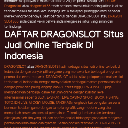
memberikan pelayanan maksimal selama 24 jam penuh setiap hari.
Daftar
Dragonslot
atau
dragonslot88
telah berkomitmen untuk meningkatkan kualitas
terbaik melalui fasilitas kami berjanji untuk melayani pelanggan kami sebagai
merek yang terpercaya. Saat bertaruh dengan DRAGONSLOT atau
DRAGON
SLOTS88
anda dapat yakin bahwa anda mengakses situs yang aman dan
terlindungi.
DAFTAR DRAGONSLOT Situs
Judi Online Terbaik Di
Indonesia
DRAGONSLOT
atau
DRAGONSLOTS
hadir sebagai situs judi online terbaik di
Indonesia dengan banyak pilihan game yang menawarkan berbagai program
promo dan event menarik. DRAGONSLOT adalah situs pelopor permainan slot
terbesar di Indonesia, dengan menyediakan berbagai macam permainan slot
dengan provider paling lengkap dan RTP tertinggi, DRAGONSLOT
juga
menghadirkan berbagai game
taruhan online
dengan kualitar level
internasional seperti SLOT, E-SPORT, LIVE CASINO, SPORT BOOK, FISHING,
TOTO, IDN LIVE, MICKEY MOUSE, TANGKAS,menghadirkan pengalaman seru
bermain kedalam game dengan tampilan grafik yang modern yang akan
menambah keseruan sensasi permainan. Teknologi terbaru dan terdepan
dikerjakan oleh tim yang ahli dan profesional di bidangnya yang akan menjamin
permainan lebih aman dan nyaman. Setiap proses transaksi di DRAGONSLOT